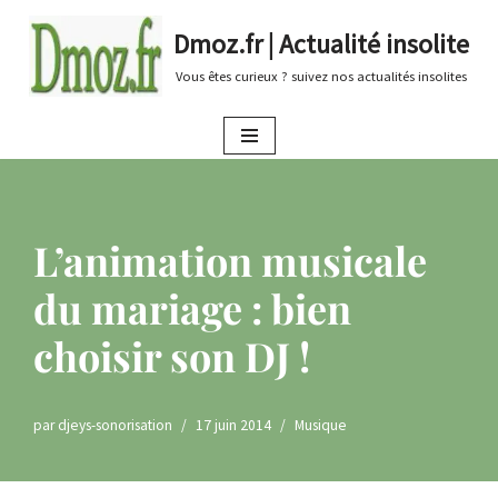
Dmoz.fr | Actualité insolite
Aller
Vous êtes curieux ? suivez nos actualités insolites
au
contenu
L’animation musicale
du mariage : bien
choisir son DJ !
par
djeys-sonorisation
17 juin 2014
Musique