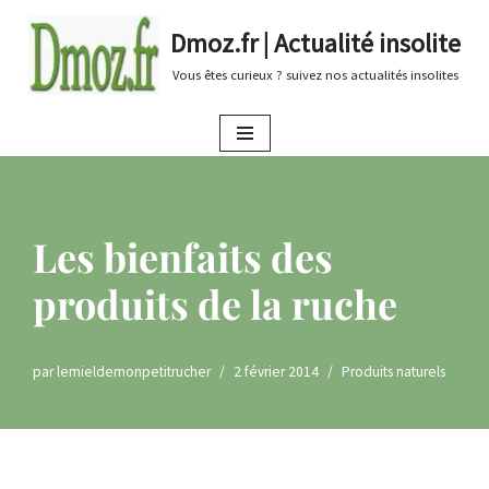
Dmoz.fr | Actualité insolite
Aller
Vous êtes curieux ? suivez nos actualités insolites
au
contenu
Les bienfaits des
produits de la ruche
par
lemieldemonpetitrucher
2 février 2014
Produits naturels