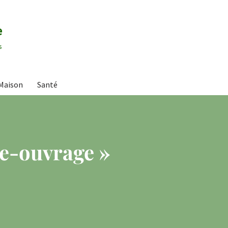
e
s
Maison
Santé
e-ouvrage »