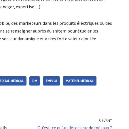
manager, expertise…).
ile, des marketeurs dans les produits électriques ou des
nt se renseigner auprès du snitem pour étudier les
 secteur dynamique et à très forte valeur ajoutée.
RCIAL MEDICAL
DM
EMPLOI
MATERIEL MEDICAL
SUIVANT
eils
Qu’est-ce qu’un détecteur de métaux ?