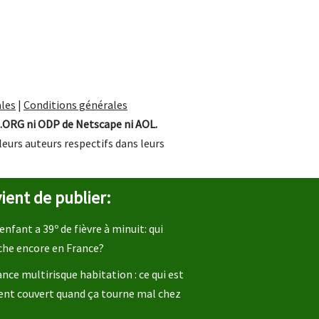
les
|
Conditions générales
.ORG ni ODP de Netscape ni AOL.
leurs auteurs respectifs dans leurs
ient de publier:
enfant a 39º de fièvre à minuit: qui
che encore en France?
nce multirisque habitation : ce qui est
ent couvert quand ça tourne mal chez