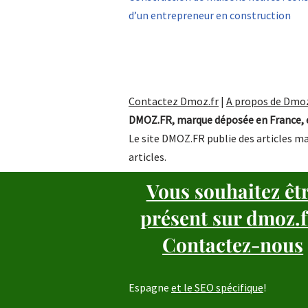
d’un entrepreneur en construction
Contactez Dmoz.fr
|
A propos de Dmoz
DMOZ.FR, marque déposée en France, e
Le site DMOZ.FR publie des articles ma
articles.
Vous souhaitez êt
présent sur dmoz.f
Contactez-nous
Espagne
et le SEO spécifique
!