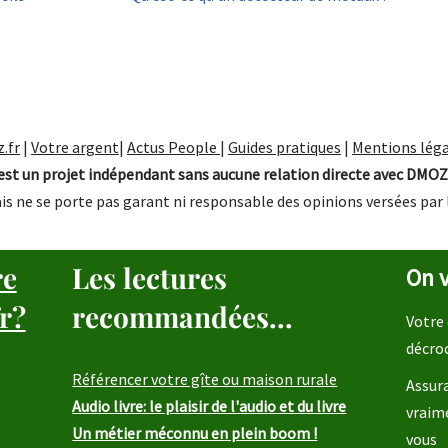
.fr
|
Votre argent
|
Actus People
|
Guides pratiques
|
Mentions léga
st un projet indépendant sans aucune relation directe avec DMOZ
is ne se porte pas garant ni responsable des opinions versées par 
re
Les lectures
On v
r?
recommandées...
Votre 
décro
Référencer votre gîte ou maison rurale
Assura
Audio livre: le plaisir de l'audio et du livre
vraim
Un métier méconnu en plein boom !
vous