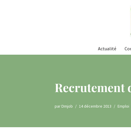
Aller
au
contenu
Actualité
Co
Recrutement d
par
Dmjob
14 décembre 2013
Emploi