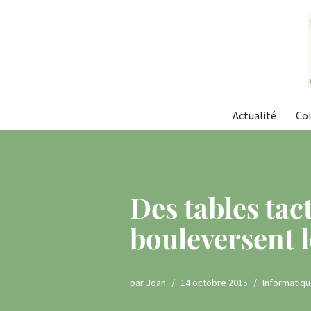
Aller
au
contenu
Actualité
Co
Des tables tac
bouleversent 
par
Joan
14 octobre 2015
Informatiq