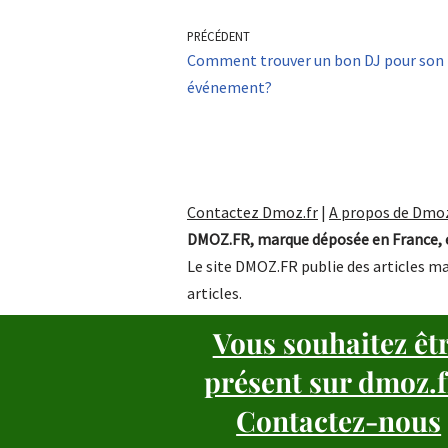
PRÉCÉDENT
Comment trouver un bon DJ pour son
événement?
Contactez Dmoz.fr
|
A propos de Dmoz
DMOZ.FR, marque déposée en France, e
Le site DMOZ.FR publie des articles ma
articles.
Vous souhaitez êt
présent sur dmoz.f
Contactez-nous