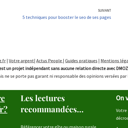
SUIVANT
5 techniques pour booster le seo de ses pages
.fr
|
Votre argent
|
Actus People
|
Guides pratiques
|
Mentions léga
st un projet indépendant sans aucune relation directe avec DMOZ
is ne se porte pas garant ni responsable des opinions versées par 
re
Les lectures
On v
r?
recommandées...
Votre 
décro
Référencer votre gîte ou maison rurale