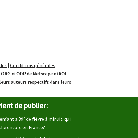
les
|
Conditions générales
.ORG ni ODP de Netscape ni AOL.
leurs auteurs respectifs dans leurs
ient de publier:
enfant a 39º de fièvre à minuit: qui
che encore en France?