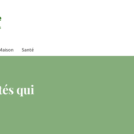
e
s
Maison
Santé
tés qui