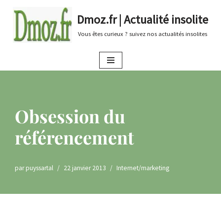
Dmoz.fr | Actualité insolite
Aller
Vous êtes curieux ? suivez nos actualités insolites
au
contenu
Obsession du
référencement
par
puyssartal
22 janvier 2013
Internet/marketing