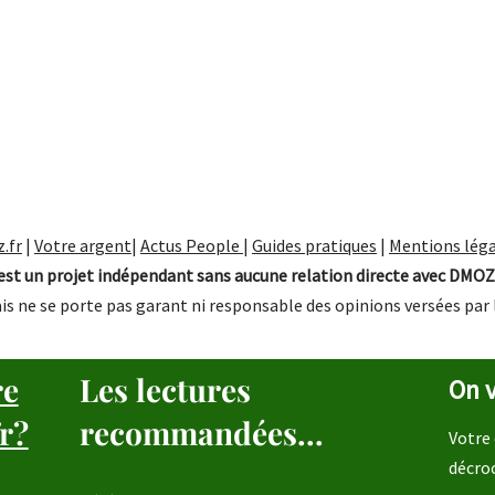
.fr
|
Votre argent
|
Actus People
|
Guides pratiques
|
Mentions léga
st un projet indépendant sans aucune relation directe avec DMOZ
is ne se porte pas garant ni responsable des opinions versées par 
re
Les lectures
On v
r?
recommandées...
Votre 
décro