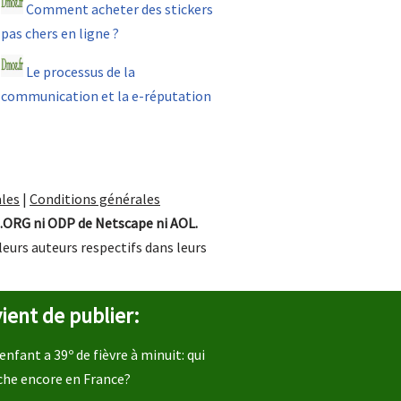
Comment acheter des stickers
pas chers en ligne ?
Le processus de la
communication et la e-réputation
les
|
Conditions générales
.ORG ni ODP de Netscape ni AOL.
leurs auteurs respectifs dans leurs
ient de publier:
enfant a 39º de fièvre à minuit: qui
che encore en France?