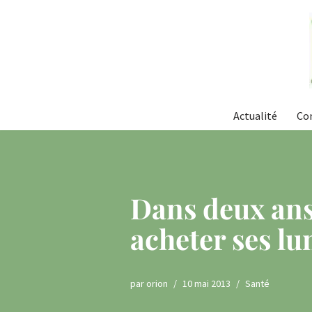
Aller
au
contenu
Actualité
Co
Dans deux ans
acheter ses lu
par
orion
10 mai 2013
Santé