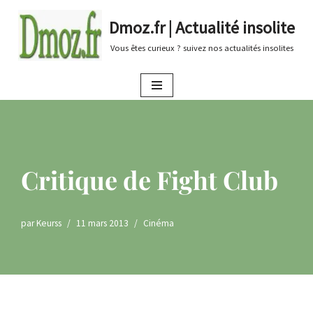
Dmoz.fr | Actualité insolite
Aller
Vous êtes curieux ? suivez nos actualités insolites
au
contenu
Critique de Fight Club
par
Keurss
11 mars 2013
Cinéma