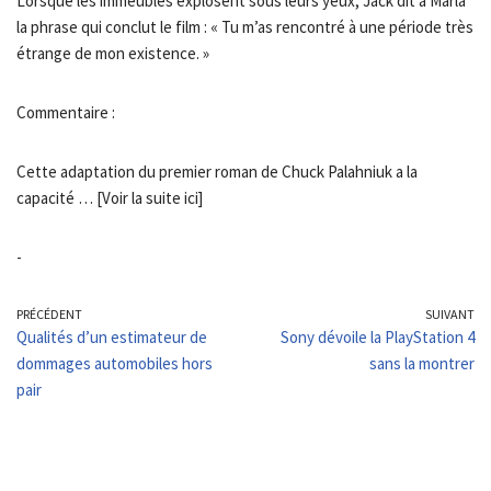
Lorsque les immeubles explosent sous leurs yeux, Jack dit à Marla
la phrase qui conclut le film : « Tu m’as rencontré à une période très
étrange de mon existence. »
Commentaire :
Cette adaptation du premier roman de Chuck Palahniuk a la
capacité … [Voir la suite ici]
-
PRÉCÉDENT
SUIVANT
Qualités d’un estimateur de
Sony dévoile la PlayStation 4
dommages automobiles hors
sans la montrer
pair