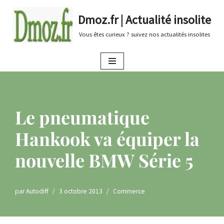
Dmoz.fr | Actualité insolite
Aller
Vous êtes curieux ? suivez nos actualités insolites
au
contenu
Le pneumatique
Hankook va équiper la
nouvelle BMW Série 5
par
Autodiff
3 octobre 2013
Commerce