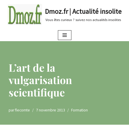
Dmoz.fr | Actualité insolite
Aller
Vous êtes curieux ? suivez nos actualités insolites
au
contenu
L’art de la
vulgarisation
scientifique
par
flecomte
7 novembre 2013
Formation