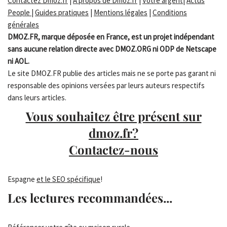
Contactez Dmoz.fr
|
A propos de Dmoz.fr
|
Votre argent
|
Actus
People
|
Guides pratiques
|
Mentions légales
|
Conditions
générales
DMOZ.FR, marque déposée en France, est un projet indépendant
sans aucune relation directe avec DMOZ.ORG ni ODP de Netscape
ni AOL.
Le site DMOZ.FR publie des articles mais ne se porte pas garant ni
responsable des opinions versées par leurs auteurs respectifs
dans leurs articles.
Vous souhaitez être présent sur
dmoz.fr?
Contactez-nous
Espagne
et le SEO spécifique
!
Les lectures recommandées...