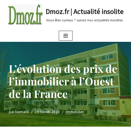
Dmoz.fr | Actualité insolite
Aller
Vous êtes curieux ? suivez nos actualités insolites
au
contenu
L’évolution des prix de
l’immobilier à l’Ouest
de la France
par
bernard
19 février 2018
Immobilier