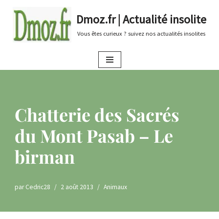
Dmoz.fr | Actualité insolite
Aller
Vous êtes curieux ? suivez nos actualités insolites
au
contenu
Chatterie des Sacrés
du Mont Pasab – Le
birman
par
Cedric28
2 août 2013
Animaux