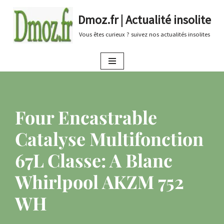
Dmoz.fr | Actualité insolite
Aller
Vous êtes curieux ? suivez nos actualités insolites
au
contenu
Four Encastrable
Catalyse Multifonction
67L Classe: A Blanc
Whirlpool AKZM 752
WH