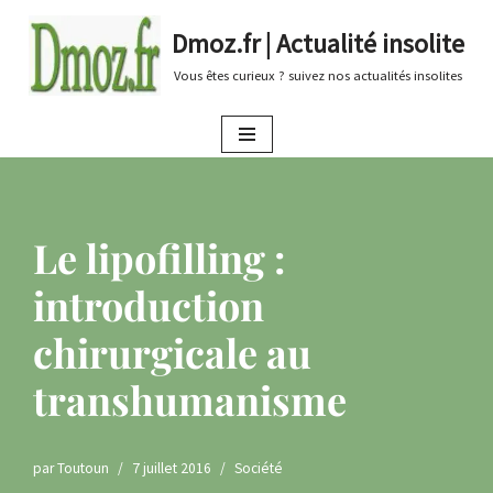
Dmoz.fr | Actualité insolite
Aller
Vous êtes curieux ? suivez nos actualités insolites
au
contenu
Le lipofilling :
introduction
chirurgicale au
transhumanisme
par
Toutoun
7 juillet 2016
Société