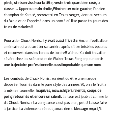
pieds, stetson vissé sur la tête, veste trois quart bien rasé, la
classe … Uppercut main droite,Winchester main gauche
, l’ancien
champion de Karaté, reconverti en Texas ranger, vient au secours
du faible et de l’opprimé dans un comté où
il se passe toujours des
trucs de malades!!
Pour aider Chuck Norris,
il y avait aussi Trivette.
Ancien footballeur
américain qui a du arrêter sa carrière après s’être brisé les épaules
et reconverti dans les forces de l’ordre!! Wahou! Ca doit travailler
sévère chez les scénaristes de Walker Texas Ranger pour sortir
une trajectoire professionnelle aussi improbable que son nom.
Les combats de Chuck Norris, auraient du être une marque
déposée. Tournés dans le pure style des années 80, on a le froit a
la même ritournelle :
Esquives, mawashigeri, ralentis, coups de
poing retournés et encore un ralenti.
Le tour est joué et comme le
dit Chuck Norris: « La vengeance c’est pas bien, petit! Laisse faire
la justice. La violence ne résout jamais rien ».
Message reçu 5/5.