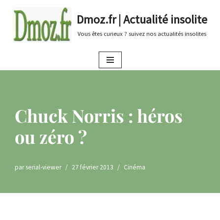
Dmoz.fr | Actualité insolite
Aller
Vous êtes curieux ? suivez nos actualités insolites
au
contenu
Chuck Norris : héros
ou zéro ?
par
serial-viewer
27 février 2013
Cinéma