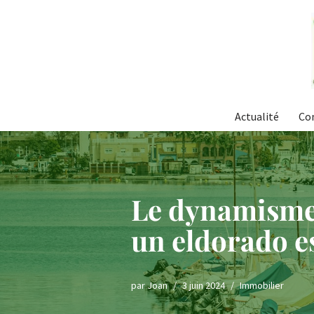
Aller
au
contenu
Actualité
Co
Le dynamisme 
un eldorado e
par
Joan
3 juin 2024
Immobilier