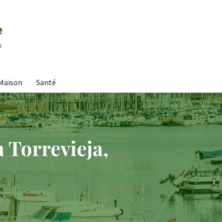
e
s
Maison
Santé
 Torrevieja,