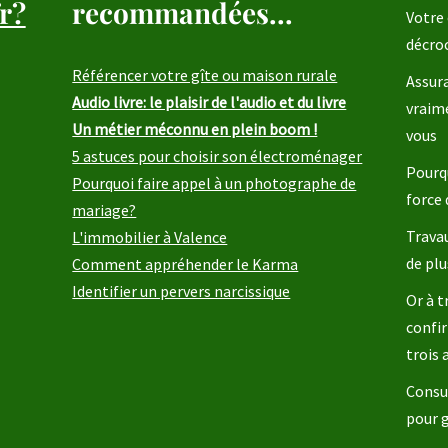
r?
recommandées...
Votre 
décro
Référencer votre gîte ou maison rurale
Assura
Audio livre: le plaisir de l'audio et du livre
vraim
Un métier méconnu en plein boom !
vous
5 astuces pour choisir son électroménager
Pourqu
Pourquoi faire appel à un photographe de
force 
mariage?
Travau
L'immobilier à Valence
de plu
Comment appréhender le Karma
Identifier un pervers narcissique
Or à t
confir
trois
Consul
pour 