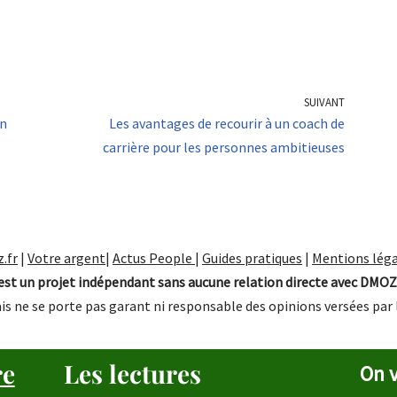
SUIVANT
on
Les avantages de recourir à un coach de
carrière pour les personnes ambitieuses
.fr
|
Votre argent
|
Actus People
|
Guides pratiques
|
Mentions léga
st un projet indépendant sans aucune relation directe avec DMOZ
is ne se porte pas garant ni responsable des opinions versées par 
re
Les lectures
On v