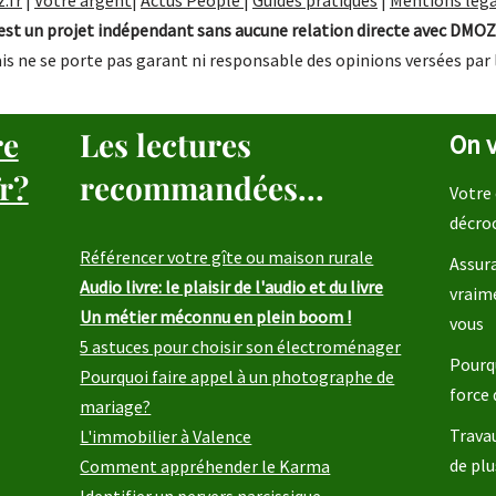
.fr
|
Votre argent
|
Actus People
|
Guides pratiques
|
Mentions léga
st un projet indépendant sans aucune relation directe avec DMOZ
is ne se porte pas garant ni responsable des opinions versées par 
re
Les lectures
On v
r?
recommandées...
Votre 
décro
Référencer votre gîte ou maison rurale
Assura
Audio livre: le plaisir de l'audio et du livre
vraim
Un métier méconnu en plein boom !
vous
5 astuces pour choisir son électroménager
Pourqu
Pourquoi faire appel à un photographe de
force 
mariage?
Travau
L'immobilier à Valence
de plu
Comment appréhender le Karma