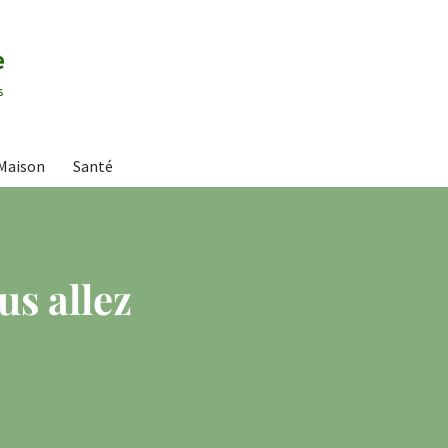
e
s
Maison
Santé
us allez