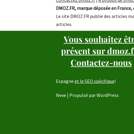
Contactez Dmoz.fr
|
A propos de Dmoz
DMOZ.FR, marque déposée en France, e
Le site DMOZ.FR publie des articles ma
articles.
Vous souhaitez êt
présent sur dmoz.f
Contactez-nous
Espagne
et le SEO spécifique
!
Neve
| Propulsé par
WordPress