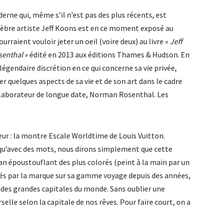
erne qui, même s’il n’est pas des plus récents, est
élèbre artiste Jeff Koons est en ce moment exposé au
urraient vouloir jeter un oeil (voire deux) au livre «
Jeff
senthal
» édité en 2013 aux éditions Thames & Hudson. En
 légendaire discrétion en ce qui concerne sa vie privée,
r quelques aspects de sa vie et de son art dans le cadre
llaborateur de longue date, Norman Rosenthal. Les
ur : la montre Escale Worldtime de Louis Vuitton.
et qu’avec des mots, nous dirons simplement que cette
ran époustouflant des plus colorés (peint à la main par un
sés par la marque sur sa gamme voyage depuis des années,
es des grandes capitales du monde. Sans oublier une
selle selon la capitale de nos rêves. Pour faire court, on a