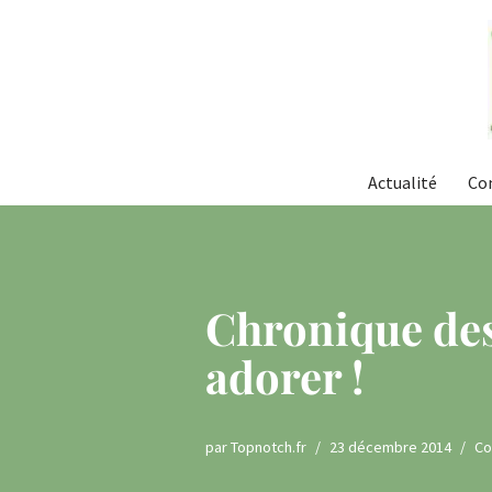
Aller
au
contenu
Actualité
Co
Chronique desi
adorer !
par
Topnotch.fr
23 décembre 2014
C