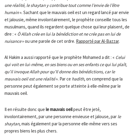
une réalité, le shaytan y contribue tout comme l’envie de l’être
humain
». Sachant que le mauvais oeil est un regard lancé par envie
et jalousie, même involontairement, le prophète conseille tous les
musulmans, quand ils regardent quelque chose qui leur plaisent, de
dire : «
Ô Allah crée en lui la bénédiction et ne crée pas en lui de
nuisance
» ou une parole de cet ordre.
Rapporté par Al-Bazzar
.
Al Hakim a aussi rapporté que le prophète Mohamed a dit : «
Celui
qui voit en lui-même, en ses biens ou en ses enfants ce qui lui plaît,
qu’il invoque Allah pour qu’Il donne des bénédictions, car le
mauvais oeil est une réalité
». Par ce
hadith
, on comprend que la
personne peut également se porte atteinte à elle-même par le
mauvais oeil.
Il en résulte donc que
le mauvais oeil
peut être jeté,
involontairement, par une personne envieuse et jalouse, par
le
shaytan
, mais également par la personne elle-même vers ses
propres biens les plus chers.