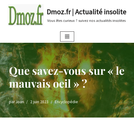
Dmoz.fr | Actualité insolite
Aller
Vous êtes curieux ? suivez nos actualités insolites
au
contenu
Que savez-vous sur « le
mauvais oeil » ?
par
Joan
2 juin 2023
Encyclopédie