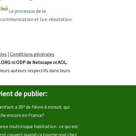
Le processus de la
communication et la e-réputation
les
|
Conditions générales
.ORG ni ODP de Netscape ni AOL.
leurs auteurs respectifs dans leurs
ient de publier:
enfant a 39º de fièvre à minuit: qui
che encore en France?
nce multirisque habitation : ce qui est
ent couvert quand ça tourne mal chez