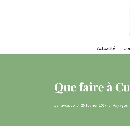
Aller
au
contenu
Actualité
Co
Que faire à Cu
par
aweseo
25 février 2014
Voyages