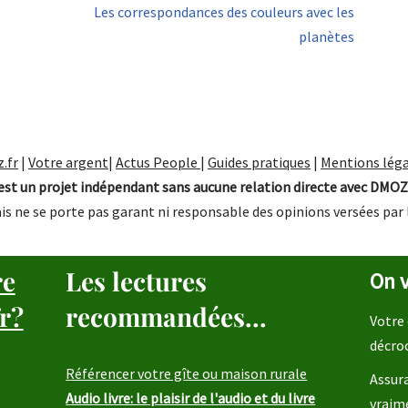
Les correspondances des couleurs avec les
planètes
.fr
|
Votre argent
|
Actus People
|
Guides pratiques
|
Mentions léga
st un projet indépendant sans aucune relation directe avec DMOZ
is ne se porte pas garant ni responsable des opinions versées par 
re
Les lectures
On v
r?
recommandées...
Votre 
décro
Référencer votre gîte ou maison rurale
Assura
Audio livre: le plaisir de l'audio et du livre
vraim