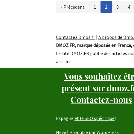
« Précédent
1
2
3
4
Contactez Dmoz.fr
|
A propos de Dmoz
DMOZ.FR, marque déposée en France, e
Le site DMOZ.FR publie des articles ma
articles.
Vous souhaitez êt
présent sur dmoz.f
Contactez-nous
Espagne
et le SEO spécifique
!
Neve
| Propulsé par
WordPress