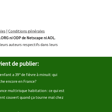
les
|
Conditions générales
.ORG ni ODP de Netscape ni AOL.
leurs auteurs respectifs dans leurs
ient de publier:
enfant a 39º de fièvre à minuit: qui
che encore en France?
nce multirisque habitation : ce qui est
ent couvert quand ça tourne mal chez