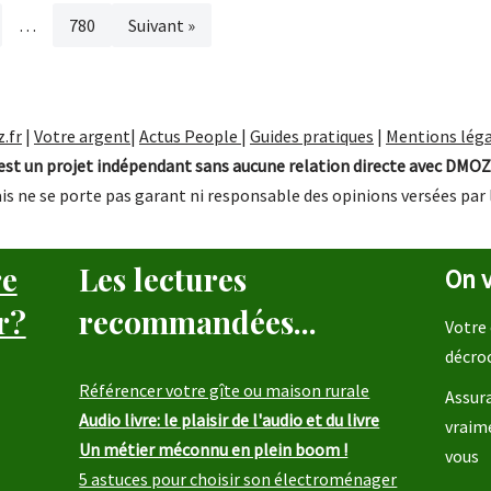
…
780
Suivant »
.fr
|
Votre argent
|
Actus People
|
Guides pratiques
|
Mentions léga
st un projet indépendant sans aucune relation directe avec DMOZ
is ne se porte pas garant ni responsable des opinions versées par 
re
Les lectures
On v
r?
recommandées...
Votre 
décro
Référencer votre gîte ou maison rurale
Assura
Audio livre: le plaisir de l'audio et du livre
vraim
Un métier méconnu en plein boom !
vous
5 astuces pour choisir son électroménager