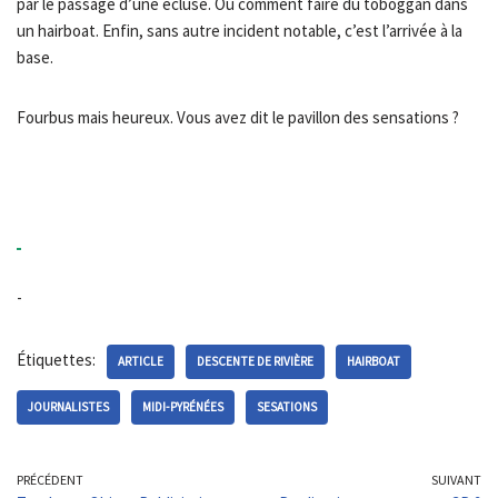
par le passage d’une écluse. Ou comment faire du toboggan dans
un hairboat. Enfin, sans autre incident notable, c’est l’arrivée à la
base.
Fourbus mais heureux. Vous avez dit le pavillon des sensations ?
-
Étiquettes:
ARTICLE
DESCENTE DE RIVIÈRE
HAIRBOAT
JOURNALISTES
MIDI-PYRÉNÉES
SESATIONS
PRÉCÉDENT
SUIVANT