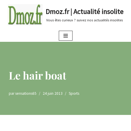
Dmoz.fr | Actualité insolite
Aller
Vous êtes curieux ? suivez nos actualités insolites
au
contenu
Le hair boat
par
sensations65
24 juin 2013
Sports