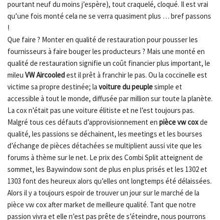
pourtant neuf du moins j’espère), tout craquelé, cloqué. Il est vrai
qu’une fois monté cela ne se verra quasiment plus … bref passons
!
Que faire ? Monter en qualité de restauration pour pousser les
fournisseurs à faire bouger les producteurs ? Mais une monté en
qualité de restauration signifie un coût financier plus important, le
mileu
VW Aircooled
est il prêt à franchir le pas. Ou la coccinelle est
victime sa propre destinée; la
voiture du peuple
simple et
accessible à tout le monde, diffusée par million sur toute la planète.
La cox n’était pas une voiture élitiste et ne l’est toujours pas.
Malgré tous ces défauts d’approvisionnement en
pièce vw cox
de
qualité, les passions se déchainent, les meetings et les bourses
d’échange de pièces détachées se multiplient aussi vite que les
forums à thème sur le net. Le prix des Combi Split atteignent de
sommet, les Baywindow sont de plus en plus prisés et les 1302 et
1303 font des heureux alors qu’elles ont longtemps été délaissées.
Alors il y a toujours espoir de trouver un jour sur le marché de la
pièce vw cox after market de meilleure qualité. Tant que notre
passion vivra et elle n’est pas prête de s’éteindre, nous pourrons