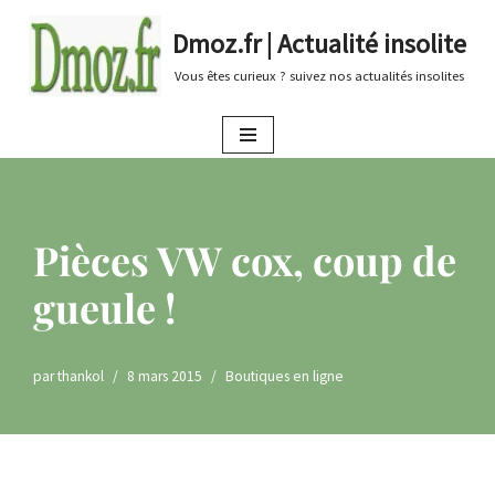
Dmoz.fr | Actualité insolite
Aller
Vous êtes curieux ? suivez nos actualités insolites
au
contenu
Pièces VW cox, coup de
gueule !
par
thankol
8 mars 2015
Boutiques en ligne