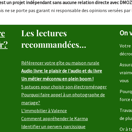
st un projet indépendant sans aucune relation directe avec DMOZ
is ne se porte pas garant ni responsable des opinions versées par 
re
Les lectures
On v
r?
recommandées...
Votre 
décro
Référencer votre gîte ou maison rurale
Assura
Audio livre: le plaisir de l'audio et du livre
vraim
Un métier méconnu en plein boom !
vous
5 astuces pour choisir son électroménager
Pourqu
Pourquoi faire appel à un photographe de
force 
mariage?
Travau
L'immobilier à Valence
de plu
Comment appréhender le Karma
Identifier un pervers narcissique
Or à t