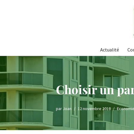
Aller
au
contenu
Actualité
Co
Choisir un pa
par
Joan
12 novembre 2018
Economi