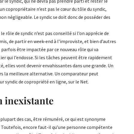
r le syndic, qui ne devra pas prendre parti et rester le
’un copropriétaire n’est pas le cœur du tôle du syndic,
on négligeable. Le syndic se doit donc de posséder des
 le rôle de syndic n’est pas conseillé si l’on apprécie de
is, de partir en week-end à l’improviste, et bien d’autres
 parfois être impactée par ce nouveau rôle qui va
lier qui l’endosse. Si les tâches peuvent être rapidement
é, elles vont devenir envahissantes dans une grande. Un
rs la meilleure alternative. Un comparateur peut
eur syndic de copropriété en ligne, sur le Net.
 inexistante
a plupart des cas, être rémunéré, ce qui est synonyme
. Toutefois, encore faut-il qu’une personne compétente