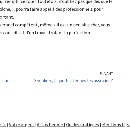
ur remplir ce rôle ! Toutefois, n’oubliez pas que dès que le
tâche, il pourra faire appel à des professionnels pour
portant.
ssionnel compétent, même s’il est un peu plus cher, vous
 conseils et d’un travail frôlant la perfection.
SUIVANT
e dans
Sneakers, à quelles tenues les associer ?
.fr
|
Votre argent
|
Actus People
|
Guides pratiques
|
Mentions léga