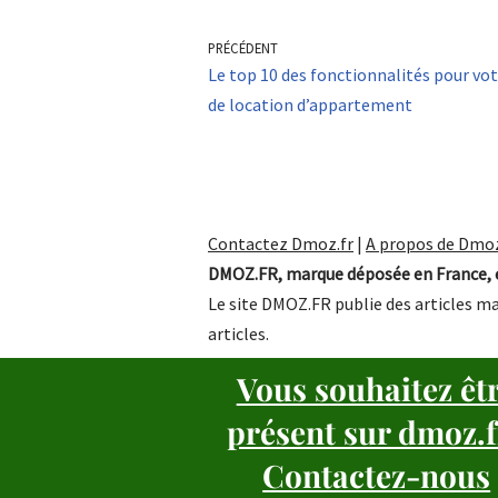
PRÉCÉDENT
Le top 10 des fonctionnalités pour vot
de location d’appartement
Contactez Dmoz.fr
|
A propos de Dmoz
DMOZ.FR, marque déposée en France, e
Le site DMOZ.FR publie des articles ma
articles.
Vous souhaitez êt
présent sur dmoz.f
Contactez-nous