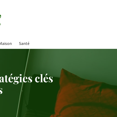
e
s
Maison
Santé
atégies clés
s