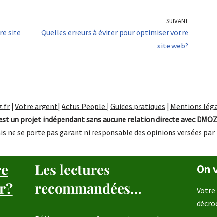
SUIVANT
re site
Quelles erreurs à éviter pour optimiser votre
site web?
.fr
|
Votre argent
|
Actus People
|
Guides pratiques
|
Mentions léga
st un projet indépendant sans aucune relation directe avec DMOZ
is ne se porte pas garant ni responsable des opinions versées par 
re
Les lectures
On v
r?
recommandées...
Votre 
décro