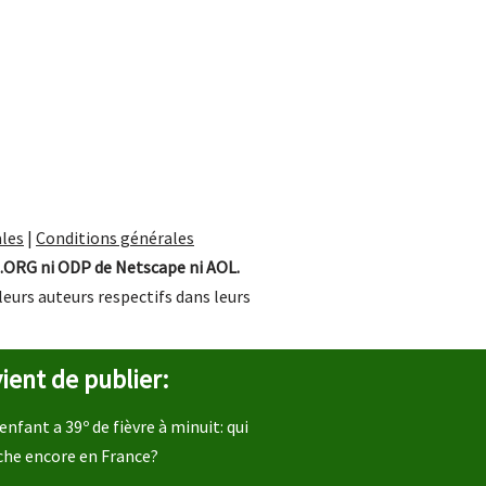
les
|
Conditions générales
.ORG ni ODP de Netscape ni AOL.
leurs auteurs respectifs dans leurs
ient de publier:
enfant a 39º de fièvre à minuit: qui
che encore en France?