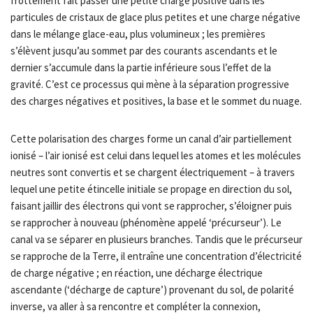
frottement fait passer une petite charge positive dans les
particules de cristaux de glace plus petites et une charge négative
dans le mélange glace-eau, plus volumineux ; les premières
s’élèvent jusqu’au sommet par des courants ascendants et le
dernier s’accumule dans la partie inférieure sous l’effet de la
gravité. C’est ce processus qui mène à la séparation progressive
des charges négatives et positives, la base et le sommet du nuage.
Cette polarisation des charges forme un canal d’air partiellement
ionisé – l’air ionisé est celui dans lequel les atomes et les molécules
neutres sont convertis et se chargent électriquement – à travers
lequel une petite étincelle initiale se propage en direction du sol,
faisant jaillir des électrons qui vont se rapprocher, s’éloigner puis
se rapprocher à nouveau (phénomène appelé ‘précurseur’). Le
canal va se séparer en plusieurs branches. Tandis que le précurseur
se rapproche de la Terre, il entraîne une concentration d’électricité
de charge négative ; en réaction, une décharge électrique
ascendante (‘décharge de capture’) provenant du sol, de polarité
inverse, va aller à sa rencontre et compléter la connexion,