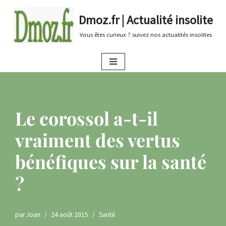
Dmoz.fr | Actualité insolite
Aller
Vous êtes curieux ? suivez nos actualités insolites
au
contenu
Le corossol a-t-il
vraiment des vertus
bénéfiques sur la santé
?
par
Joan
24 août 2015
Santé