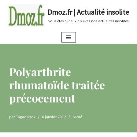
Dmoz.fr | Actualité insolite
Aller
Vous êtes curieux ? suivez nos actualités insolites
au
contenu
Polyarthrite
rhumatoïde traitée
précocement
par
Tagadabox
6 janvier 2012
Santé