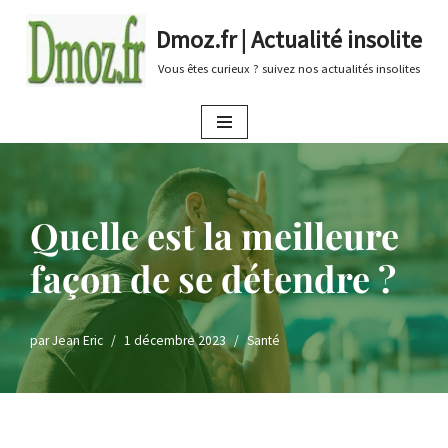
Dmoz.fr | Actualité insolite
Aller
Vous êtes curieux ? suivez nos actualités insolites
au
contenu
Quelle est la meilleure
façon de se détendre ?
par
Jean Eric
1 décembre 2023
Santé