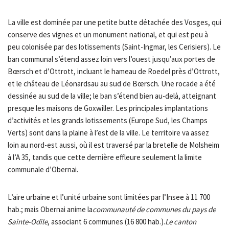
La ville est dominée par une petite butte détachée des Vosges, qui
conserve des vignes et un monument national, et qui est peu à
peu colonisée par des lotissements (Saint-Ingmar, les Cerisiers). Le
ban communal s’étend assez loin vers l’ouest jusqu’aux portes de
Bœrsch et d’Ottrott, incluant le hameau de Roedel près d’Ottrott,
et le château de Léonardsau au sud de Bœrsch. Une rocade a été
dessinée au sud de la ville; le ban s’étend bien au-delà, atteignant
presque les maisons de Goxwiller. Les principales implantations
d’activités et les grands lotissements (Europe Sud, les Champs
Verts) sont dans la plaine à l’est de la ville. Le territoire va assez
loin au nord-est aussi, où il est traversé par la bretelle de Molsheim
à l’A 35, tandis que cette dernière effleure seulement la limite
communale d’Obernai.
L’aire urbaine et l’unité urbaine sont limitées par l’Insee à 11 700
hab.; mais Obernai anime la
communauté de communes du pays de
Sainte-Odile
, associant 6 communes (16 800 hab.).
Le canton