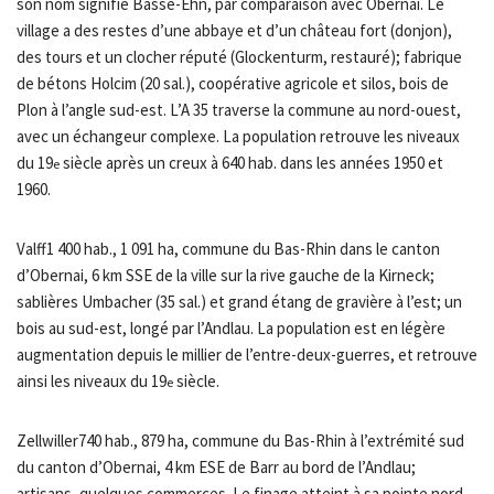
son nom signifie Basse-Ehn, par comparaison avec Obernai. Le
village a des restes d’une abbaye et d’un château fort (donjon),
des tours et un clocher réputé (Glockenturm, restauré); fabrique
de bétons Holcim (20 sal.), coopérative agricole et silos, bois de
Plon à l’angle sud-est. L’A 35 traverse la commune au nord-ouest,
avec un échangeur complexe. La population retrouve les niveaux
du 19
siècle après un creux à 640 hab. dans les années 1950 et
e
1960.
Valff1 400 hab., 1 091 ha, commune du Bas-Rhin dans le canton
d’Obernai, 6 km SSE de la ville sur la rive gauche de la Kirneck;
sablières Umbacher (35 sal.) et grand étang de gravière à l’est; un
bois au sud-est, longé par l’Andlau. La population est en légère
augmentation depuis le millier de l’entre-deux-guerres, et retrouve
ainsi les niveaux du 19
siècle.
e
Zellwiller740 hab., 879 ha, commune du Bas-Rhin à l’extrémité sud
du canton d’Obernai, 4 km ESE de Barr au bord de l’Andlau;
artisans, quelques commerces. Le finage atteint à sa pointe nord-