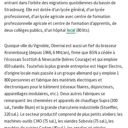
entrant dans l’orbite des migrations quotidiennes du bassin de
Strasbourg. Elle est dotée d’un lycée général, d’un lycée
professionnel, d’un lycée agricole avec centre de formation
professionnelle agricole et centre de formation d’apprentis, de
deux collèges publics, d’un hôpital
local
(80 lits).
Quoique ville du Vignoble, Obernai est aussi un fief du brasseur
Kronenbourg (depuis 1969, 6 Mhl/an), firme que BSN a cédée à
l’écossais Scottish & Newcastle (bières Courage) et qui emploie
650 salariés. Toutefois la plus grande entreprise est Hager Electro,
d’origine locale mais passée à un groupe allemand qui y emploie 1
800 personnes et fabrique des matériels électriques et
électroniques pour le bâtiment (réseaux filaires, disjoncteurs,
appareillages modulaires, etc.). Deux autres fabriques se
remarquent: les cheminées et appareils de chauffage Supra (300
sal., famille Blum) et la grande charcuterie industrielle (Stoeffler,
320 sal.). Le secteur productif comprend de plus petits ateliers: les
machines-outils CMO (75 sal.), les viandes Sobovia (75 sal.), les
meubles de cuisine Cedam (40 sal.), les agrafes et articles