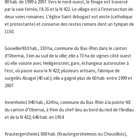
80 hab. de 1999 à 2007. Vers le nord-ouest, le finage est traversé
par la voie ferrée, l’A 35 et la N 422. Le village est à l’intersection de
deux voies romaines. L’église Saint-Arbogast est miste (catholique
et protestante) et conserve des restes romans dont un tympan de
1150.
Goxwiller810 hab., 330 ha, commune du Bas-Rhin dans le canton
d’Obernai, 3 km au sud de la ville; elle a 73 ha de vignes côté ouest
où elle voisine avec Heiligenstein; gare, échangeur autoroutier à
l’est, où passe aussi la N 422; plusieurs artisans, fabrique de
surgelés Alzagel (40 sal.); elle a gagné plus de 60 hab. entre 1999 et
2007
Innenheim1 040 hab., 624 ha, commune du Bas-Rhin à la pointe NE
du canton d’Obernai, à 9 km du chef-lieu au bord du ried de l’Andlau
et de la N 422; 640 hab. en 1954.
Krautergersheim1 600 hab. (Krautergersheimois ou Chouvillois),