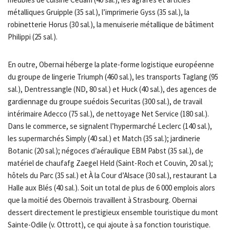
métalliques Gruipple (35 sal.), l’imprimerie Gyss (35 sal.), la
robinetterie Horus (30 sal.), la menuiserie métallique de bâtiment
Philippi (25 sal.).
En outre, Obernai héberge la plate-forme logistique européenne
du groupe de lingerie Triumph (460 sal.), les transports Taglang (95
sal.), Dentressangle (ND, 80 sal.) et Huck (40 sal.), des agences de
gardiennage du groupe suédois Securitas (300 sal.), de travail
intérimaire Adecco (75 sal.), de nettoyage Net Service (180 sal.).
Dans le commerce, se signalent l’hypermarché Leclerc (140 sal.),
les supermarchés Simply (40 sal.) et Match (35 sal.); jardinerie
Botanic (20 sal.); négoces d’aéraulique EBM Pabst (35 sal.), de
matériel de chaufafg Zaegel Held (Saint-Roch et Couvin, 20 sal.);
hôtels du Parc (35 sal.) et À la Cour d’Alsace (30 sal.), restaurant La
Halle aux Blés (40 sal.). Soit un total de plus de 6 000 emplois alors
que la moitié des Obernois travaillent à Strasbourg. Obernai
dessert directement le prestigieux ensemble touristique du mont
Sainte-Odile (v. Ottrott), ce qui ajoute à sa fonction touristique.