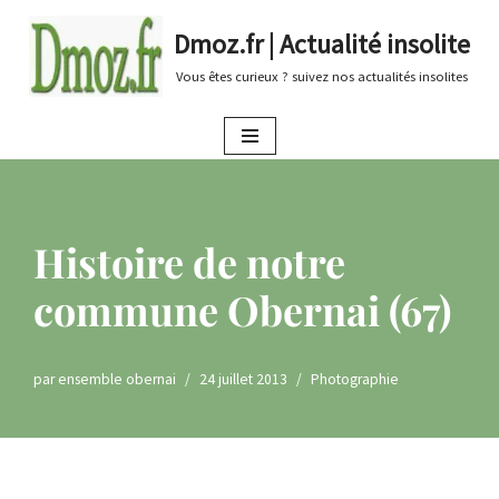
Dmoz.fr | Actualité insolite
Aller
Vous êtes curieux ? suivez nos actualités insolites
au
contenu
Histoire de notre
commune Obernai (67)
par
ensemble obernai
24 juillet 2013
Photographie