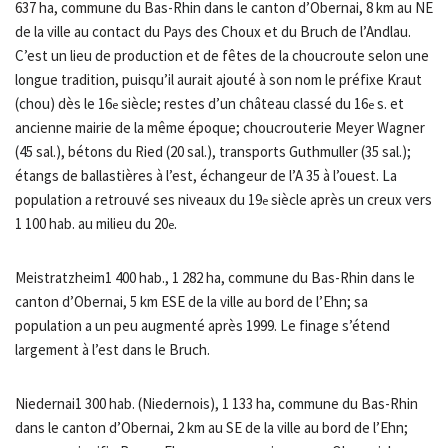
637 ha, commune du Bas-Rhin dans le canton d’Obernai, 8 km au NE
de la ville au contact du Pays des Choux et du Bruch de l’Andlau.
C’est un lieu de production et de fêtes de la choucroute selon une
longue tradition, puisqu’il aurait ajouté à son nom le préfixe Kraut
(chou) dès le 16
siècle; restes d’un château classé du 16
s. et
e
e
ancienne mairie de la même époque; choucrouterie Meyer Wagner
(45 sal.), bétons du Ried (20 sal.), transports Guthmuller (35 sal.);
étangs de ballastières à l’est, échangeur de l’A 35 à l’ouest. La
population a retrouvé ses niveaux du 19
siècle après un creux vers
e
1 100 hab. au milieu du 20
.
e
Meistratzheim1 400 hab., 1 282 ha, commune du Bas-Rhin dans le
canton d’Obernai, 5 km ESE de la ville au bord de l’Ehn; sa
population a un peu augmenté après 1999. Le finage s’étend
largement à l’est dans le Bruch.
Niedernai1 300 hab. (Niedernois), 1 133 ha, commune du Bas-Rhin
dans le canton d’Obernai, 2 km au SE de la ville au bord de l’Ehn;