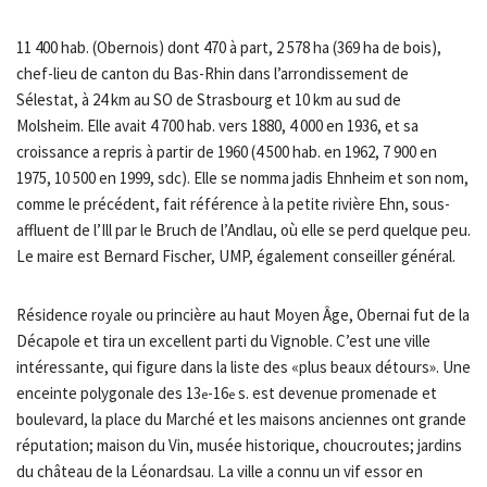
11 400 hab. (Obernois) dont 470 à part, 2 578 ha (369 ha de bois),
chef-lieu de canton du Bas-Rhin dans l’arrondissement de
Sélestat, à 24 km au SO de Strasbourg et 10 km au sud de
Molsheim. Elle avait 4 700 hab. vers 1880, 4 000 en 1936, et sa
croissance a repris à partir de 1960 (4 500 hab. en 1962, 7 900 en
1975, 10 500 en 1999, sdc). Elle se nomma jadis Ehnheim et son nom,
comme le précédent, fait référence à la petite rivière Ehn, sous-
affluent de l’Ill par le Bruch de l’Andlau, où elle se perd quelque peu.
Le maire est Bernard Fischer, UMP, également conseiller général.
Résidence royale ou princière au haut Moyen Âge, Obernai fut de la
Décapole et tira un excellent parti du Vignoble. C’est une ville
intéressante, qui figure dans la liste des «plus beaux détours». Une
enceinte polygonale des 13
-16
s. est devenue promenade et
e
e
boulevard, la place du Marché et les maisons anciennes ont grande
réputation; maison du Vin, musée historique, choucroutes; jardins
du château de la Léonardsau. La ville a connu un vif essor en