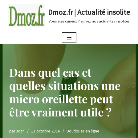
Dmoz.fr | Actualité insolite
Aller
Vous êtes curieux ? suivez nos actualités insolites
au
contenu
Dans quel cas et
quelles situations une
micro oreillette peut
être vraiment utile ?
par
Joan
11 octobre 2016
Boutiques en ligne