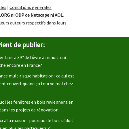
les
|
Conditions générales
.ORG ni ODP de Netscape ni AOL.
leurs auteurs respectifs dans leurs
ient de publier:
enfant a 39º de fièvre à minuit: qui
che encore en France?
nce multirisque habitation : ce qui est
ent couvert quand ça tourne mal chez
oi les fenêtres en bois reviennent en
dans les projets de rénovation
x à la maison : pourquoi le bois séduit
s en plus les particuliers ?