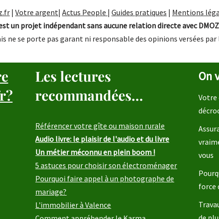
.fr
|
Votre argent
|
Actus People
|
Guides pratiques
|
Mentions léga
st un projet indépendant sans aucune relation directe avec DMOZ
is ne se porte pas garant ni responsable des opinions versées par 
re
Les lectures
On v
r?
recommandées...
Votre 
décro
Référencer votre gîte ou maison rurale
Assura
Audio livre: le plaisir de l'audio et du livre
vraim
Un métier méconnu en plein boom !
vous
5 astuces pour choisir son électroménager
Pourqu
Pourquoi faire appel à un photographe de
force 
mariage?
Travau
L'immobilier à Valence
de plu
Comment appréhender le Karma