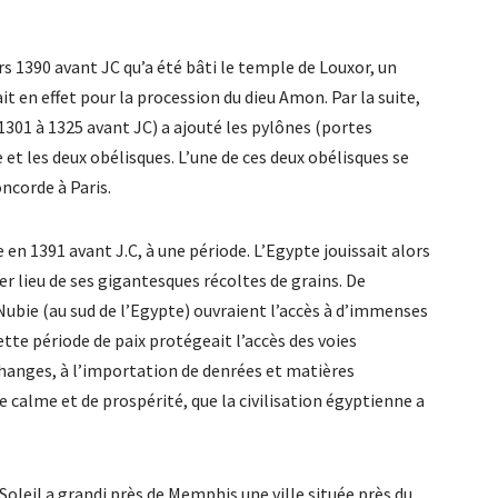
rs 1390 avant JC qu’a été bâti le temple de Louxor, un
it en effet pour la procession du dieu Amon. Par la suite,
1301 à 1325 avant JC) a ajouté les pylônes (portes
t les deux obélisques. L’une de ces deux obélisques se
oncorde à Paris.
en 1391 avant J.C, à une période. L’Egypte jouissait alors
r lieu de ses gigantesques récoltes de grains. De
 Nubie (au sud de l’Egypte) ouvraient l’accès à d’immenses
ette période de paix protégeait l’accès des voies
changes, à l’importation de denrées et matières
e calme et de prospérité, que la civilisation égyptienne a
oleil a grandi près de Memphis une ville située près du