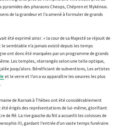
ses pyramides des pharaons Cheops, Chépren et Mykénius.
sens de la grandeur et l’a amené à formuler de grands
it été exprimé ainsi : « la cour de sa Majesté se réjouit de
le semblable n’a jamais existé depuis les temps
règne ont donc été marquées par un programme de grands
i-même. Les temples, réarrangés selon une telle optique,
galée jusqu’alors. Bénéficiant de subventions, Les artistes
ie
et le verre et l’on a vu apparaître les oeuvres les plus
.
omaine de Karnak à Thèbes ont été considérablement
t été érigés des représentations de lui-même, glorifiant
e de Rê. La rive gauche du Nil a accueilli les colosses de
ophis III, gardant l’entrée d’un vaste temps funéraire.