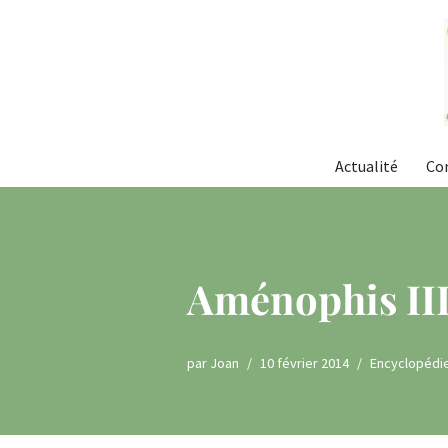
Aller
au
contenu
Actualité
Co
Aménophis III
par
Joan
10 février 2014
Encyclopédi