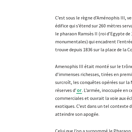
C’est sous le règne d’Aménophis III, ve
édifice qui s’étend sur 260 mètres serva
le pharaon Ramsès II (roi d’Egypte de 
monumentales) qui encadrent l’entrée e
trouve depuis 1836 sur la place de la C
Amenophis III était monté sur le trône 
d’immenses richesses, tirées en premie
surcroît, les conquêtes opérées sur la
réserves d’
or
. L’armée, inoccupée en c
commerciales et ouvrait la voie aux é
exotiques. C’est dans un tel contexte d
atteindre son apogée.
Celui que l’on a surnommé le Pharaon S