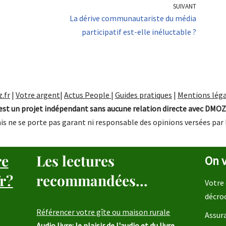
SUIVANT
La dérive communautariste du média
participatif est-elle inéluctable ?
.fr
|
Votre argent
|
Actus People
|
Guides pratiques
|
Mentions léga
st un projet indépendant sans aucune relation directe avec DMOZ
is ne se porte pas garant ni responsable des opinions versées par 
re
Les lectures
On v
r?
recommandées...
Votre 
décro
Référencer votre gîte ou maison rurale
Assura
Audio livre: le plaisir de l'audio et du livre