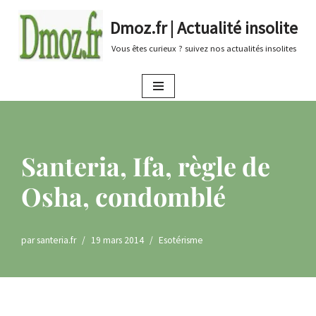
Dmoz.fr | Actualité insolite
Aller
Vous êtes curieux ? suivez nos actualités insolites
au
contenu
Santeria, Ifa, règle de
Osha, condomblé
par
santeria.fr
19 mars 2014
Esotérisme