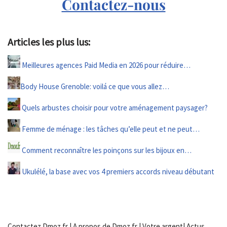
Contactez-nous
Articles les plus lus:
Meilleures agences Paid Media en 2026 pour réduire…
Body House Grenoble: voilá ce que vous allez…
Quels arbustes choisir pour votre aménagement paysager?
Femme de ménage : les tâches qu’elle peut et ne peut…
Comment reconnaître les poinçons sur les bijoux en…
Ukulélé, la base avec vos 4 premiers accords niveau débutant
Contactez Dmoz.fr
|
A propos de Dmoz.fr
|
Votre argent
|
Actus