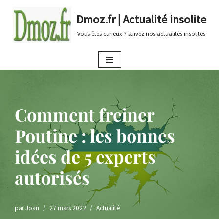
Dmoz.fr | Actualité insolite
Aller
Vous êtes curieux ? suivez nos actualités insolites
au
contenu
Comment freiner
Poutine : les bonnes
idées de 5 experts
autorisés
par
Joan
27 mars 2022
Actualité