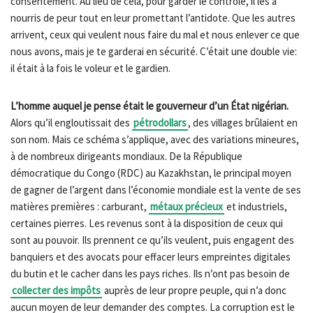
consentement. Au lieu de cela, pour garder le contrôle, il les a
nourris de peur tout en leur promettant l’antidote. Que les autres
arrivent, ceux qui veulent nous faire du mal et nous enlever ce que
nous avons, mais je te garderai en sécurité. C’était une double vie:
il était à la fois le voleur et le gardien.
L’homme auquel je pense était le gouverneur d’un État nigérian.
Alors qu’il engloutissait des
pétrodollars
, des villages brûlaient en
son nom. Mais ce schéma s’applique, avec des variations mineures,
à de nombreux dirigeants mondiaux. De la République
démocratique du Congo (RDC) au Kazakhstan, le principal moyen
de gagner de l’argent dans l’économie mondiale est la vente de ses
matières premières : carburant,
métaux précieux
et industriels,
certaines pierres. Les revenus sont à la disposition de ceux qui
sont au pouvoir. Ils prennent ce qu’ils veulent, puis engagent des
banquiers et des avocats pour effacer leurs empreintes digitales
du butin et le cacher dans les pays riches. Ils n’ont pas besoin de
collecter des impôts
auprès de leur propre peuple, qui n’a donc
aucun moyen de leur demander des comptes. La corruption est le