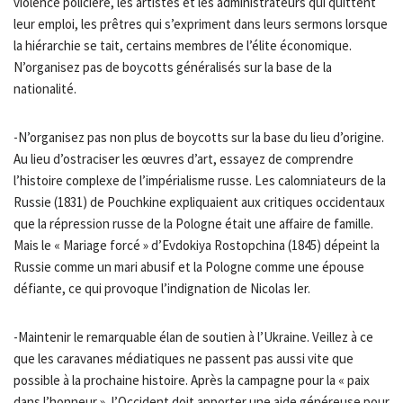
violence policière, les artistes et les administrateurs qui quittent
leur emploi, les prêtres qui s’expriment dans leurs sermons lorsque
la hiérarchie se tait, certains membres de l’élite économique.
N’organisez pas de boycotts généralisés sur la base de la
nationalité.
-N’organisez pas non plus de boycotts sur la base du lieu d’origine.
Au lieu d’ostraciser les œuvres d’art, essayez de comprendre
l’histoire complexe de l’impérialisme russe. Les calomniateurs de la
Russie (1831) de Pouchkine expliquaient aux critiques occidentaux
que la répression russe de la Pologne était une affaire de famille.
Mais le « Mariage forcé » d’Evdokiya Rostopchina (1845) dépeint la
Russie comme un mari abusif et la Pologne comme une épouse
défiante, ce qui provoque l’indignation de Nicolas Ier.
-Maintenir le remarquable élan de soutien à l’Ukraine. Veillez à ce
que les caravanes médiatiques ne passent pas aussi vite que
possible à la prochaine histoire. Après la campagne pour la « paix
dans l’honneur », l’Occident doit apporter une aide généreuse pour