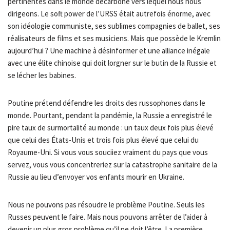
pertinentes dans le monde décarboné vers lequel nous nous
dirigeons. Le soft power de l’URSS était autrefois énorme, avec
son idéologie communiste, ses sublimes compagnies de ballet, ses
réalisateurs de films et ses musiciens. Mais que possède le Kremlin
aujourd’hui ? Une machine à désinformer et une alliance inégale
avec une élite chinoise qui doit lorgner sur le butin de la Russie et
se lécher les babines.
Poutine prétend défendre les droits des russophones dans le
monde. Pourtant, pendant la pandémie, la Russie a enregistré le
pire taux de surmortalité au monde : un taux deux fois plus élevé
que celui des États-Unis et trois fois plus élevé que celui du
Royaume-Uni. Si vous vous souciiez vraiment du pays que vous
servez, vous vous concentreriez sur la catastrophe sanitaire de la
Russie au lieu d’envoyer vos enfants mourir en Ukraine.
Nous ne pouvons pas résoudre le problème Poutine. Seuls les
Russes peuvent le faire. Mais nous pouvons arrêter de l’aider à
devenir un plus gros problème qu’il ne doit l’être. La première