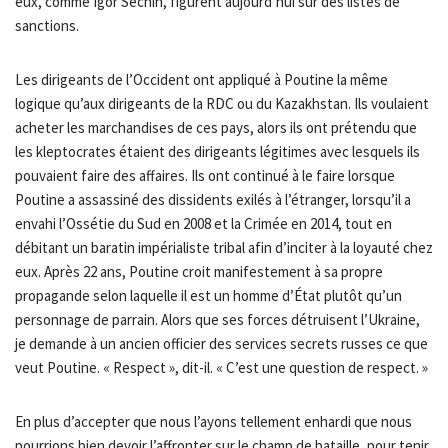
eux, comme Igor Sechin, figurent aujourd’hui sur des listes de
sanctions.
Les dirigeants de l’Occident ont appliqué à Poutine la même
logique qu’aux dirigeants de la RDC ou du Kazakhstan. Ils voulaient
acheter les marchandises de ces pays, alors ils ont prétendu que
les kleptocrates étaient des dirigeants légitimes avec lesquels ils
pouvaient faire des affaires. Ils ont continué à le faire lorsque
Poutine a assassiné des dissidents exilés à l’étranger, lorsqu’il a
envahi l’Ossétie du Sud en 2008 et la Crimée en 2014, tout en
débitant un baratin impérialiste tribal afin d’inciter à la loyauté chez
eux. Après 22 ans, Poutine croit manifestement à sa propre
propagande selon laquelle il est un homme d’État plutôt qu’un
personnage de parrain. Alors que ses forces détruisent l’Ukraine,
je demande à un ancien officier des services secrets russes ce que
veut Poutine. « Respect », dit-il. « C’est une question de respect. »
En plus d’accepter que nous l’ayons tellement enhardi que nous
pourrions bien devoir l’affronter sur le champ de bataille, pour tenir