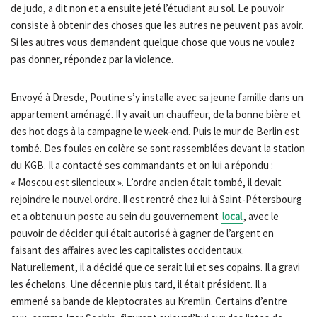
de judo, a dit non et a ensuite jeté l’étudiant au sol. Le pouvoir
consiste à obtenir des choses que les autres ne peuvent pas avoir.
Si les autres vous demandent quelque chose que vous ne voulez
pas donner, répondez par la violence.
Envoyé à Dresde, Poutine s’y installe avec sa jeune famille dans un
appartement aménagé. Il y avait un chauffeur, de la bonne bière et
des hot dogs à la campagne le week-end. Puis le mur de Berlin est
tombé. Des foules en colère se sont rassemblées devant la station
du KGB. Il a contacté ses commandants et on lui a répondu :
« Moscou est silencieux ». L’ordre ancien était tombé, il devait
rejoindre le nouvel ordre. Il est rentré chez lui à Saint-Pétersbourg
et a obtenu un poste au sein du gouvernement
local
, avec le
pouvoir de décider qui était autorisé à gagner de l’argent en
faisant des affaires avec les capitalistes occidentaux.
Naturellement, il a décidé que ce serait lui et ses copains. Il a gravi
les échelons. Une décennie plus tard, il était président. Il a
emmené sa bande de kleptocrates au Kremlin. Certains d’entre