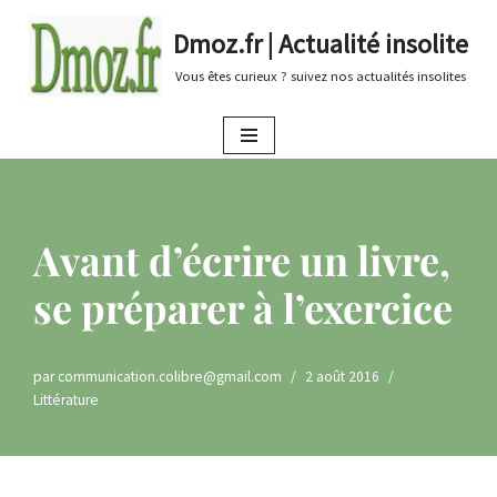
Dmoz.fr | Actualité insolite
Aller
Vous êtes curieux ? suivez nos actualités insolites
au
contenu
Avant d’écrire un livre,
se préparer à l’exercice
par
communication.colibre@gmail.com
2 août 2016
Littérature