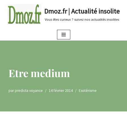
Dmoz.fr | Actualité insolite
Aller
Vous êtes curieux ? suivez nos actualités insolites
au
contenu
Etre medium
par
predicta voyance
14 février 2014
Esotérisme