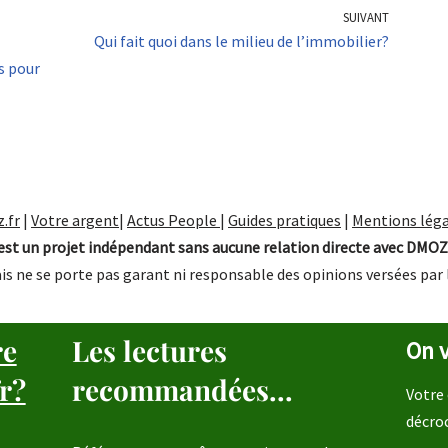
SUIVANT
Qui fait quoi dans le milieu de l’immobilier?
s pour
.fr
|
Votre argent
|
Actus People
|
Guides pratiques
|
Mentions léga
st un projet indépendant sans aucune relation directe avec DMOZ
is ne se porte pas garant ni responsable des opinions versées par 
re
Les lectures
On v
r?
recommandées...
Votre 
décro