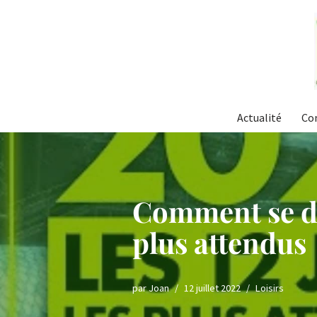
Aller
au
contenu
Actualité
Co
Comment se div
plus attendus
par
Joan
12 juillet 2022
Loisirs