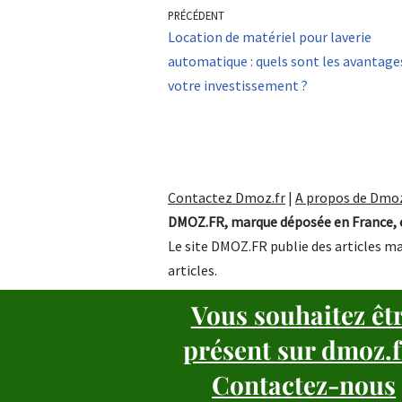
PRÉCÉDENT
Location de matériel pour laverie
automatique : quels sont les avantage
votre investissement ?
Contactez Dmoz.fr
|
A propos de Dmoz
DMOZ.FR, marque déposée en France, e
Le site DMOZ.FR publie des articles ma
articles.
Vous souhaitez êt
présent sur dmoz.f
Contactez-nous