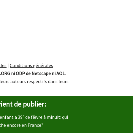
les
|
Conditions générales
.ORG ni ODP de Netscape ni AOL.
leurs auteurs respectifs dans leurs
ient de publier:
enfant a 39º de fièvre à minuit: qui
che encore en France?